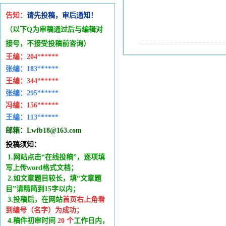
告知：
请先投稿，审后通知！
（以下Q为审稿通过后与编辑
对
接号，不接受投稿前咨询）
王编：
204******
张编：183******
王编：
344******
张编：295******
冯编：
156******
王编：
113******
邮箱：
Lwfb18@163.com
投稿须知：
1.网站点击“在线投稿”，逐项填
写上传word格式文档；
2.如文章题目较长，填“文章题
目”请精简到15字以内；
3.投稿后，在网站
首页右上角看
到编号（名字）为成功
；
4.稿件
初审时间
20
个
工作日内
，