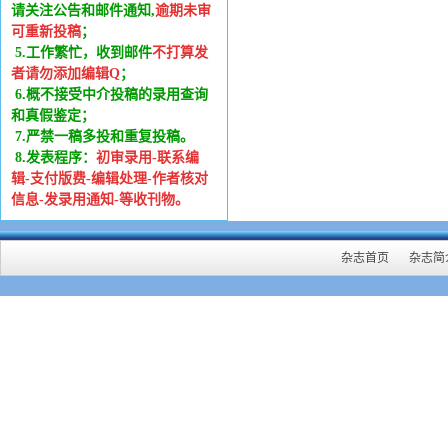
请关注公告和邮件通知,
逾期未审
可重新投稿
；
5.工作繁忙，收到邮件
不打算发
者请勿添加编辑Q
；
6
.
概不接受中介投稿的录用查询
和真假鉴定；
7.严禁一稿多投和重复投稿。
8.发表程序：
初审录用-联系编
辑-支付版费-编辑处理-作者核对
信息-发录用通知-等收刊物。
杂志首页
杂志简