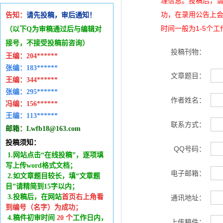
理信息。投稿后，
功，在录用公告上
告知：
请先投稿，审后通知！
时间一般为1-5个
（以下Q为审稿通过后与编辑
对
接号，不接受投稿前咨询）
投稿刊物：
王编：
204******
张编：183******
文章题目：
王编：
344******
张编：295******
作者姓名：
冯编：
156******
王编：
113******
联系方式：
邮箱：
Lwfb18@163.com
投稿须知：
QQ号码：
1.网站点击“在线投稿”，逐项填
写上传word格式文档；
电子邮箱：
2.如文章题目较长，填“文章题
目”请精简到15字以内；
3.投稿后，在网站
首页右上角看
通讯地址：
到编号（名字）为成功
；
4.稿件
初审时间
20
个
工作日内
，
上传稿件：