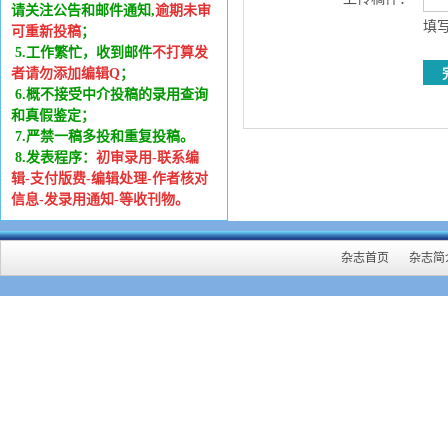
请关注公告和邮件通知,
逾期未审
填写
可重新投稿
；
5.工作繁忙，收到邮件
不打算发
者请勿添加编辑Q
；
6
.
概不接受中介投稿的录用查询
和真假鉴定；
7.严禁一稿多投和重复投稿。
8.发表程序：
初审录用-联系编
辑-支付版费-编辑处理-作者核对
信息-发录用通知-等收刊物。
杂志首页
杂志简