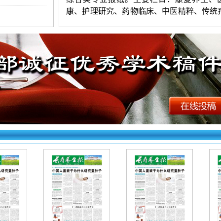
康、护理研究、药物临床、中医精粹、传统
健身之术、科学进食、减肥有术等。
《长寿养生报》投稿须知：
1.投稿要求：观点新颖，层次清楚，
练，数据准确，图表清晰。字数以1500-80
（可发论文
）为宜。署名不超过
3人。第一
简介。来稿保证无抄袭，严禁一稿多投。编
权对录用稿件进行适当修删。
2.投稿方法：网站首页点击“在线投稿”
求逐项填写相关信息，上传word格式文档。
右上角查询，看到名字和编号为成功，看不
失败。初审录用稿件，加对接编辑Q时，验
一作者姓名（以便查找）。
《长寿养生报》
（
文章快速发表
）
投稿
下：
http://www.fbtbk.vip/products.a
id=7109