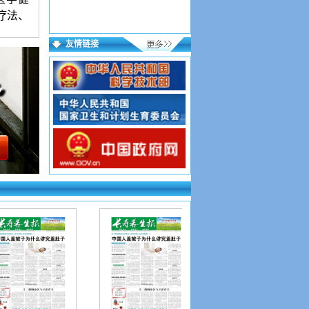
疗法、
友情链接
语言简
00字符
作者附
辑部有
，按要
投好在
到则为
证写第
网址如
sp?