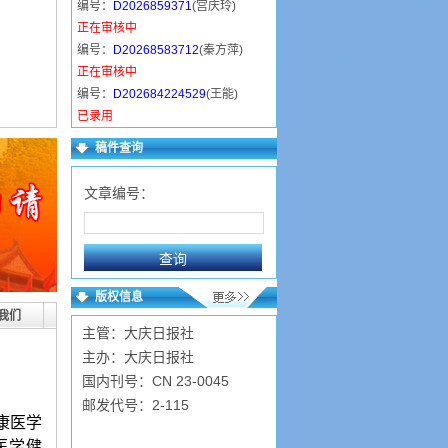
编号：
D2026859371
(宫庆玲)
正在审核中
编号：
D20268583712
(秦方萍)
正在审核中
编号：
D202684224529
(王能)
已录用
编号：
D202684213258
(赵志芳)
稿件查询
已录用
编号：
D2026842044
(杨灿霞)
文章编号：
已录用
编号：
D20268418750
(伏云云)
已录用
编号：
D202684112145
(杨雨桐)
已录用
版权信息
编号：
D20268495146
(魏凤芝)
我们
主管：大庆日报社
已录用
主办：大庆日报社
国内刊号：CN 23-0045
邮发代号：2-115
康医学
医学健