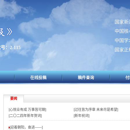
国家新
中国核
中国学
号：2-115
国家正
在线投稿
稿件查询
付
要闻
[心悦业有成 万事皆可期]
[过往皆为序章 未来尽是希望]
[二〇二四年新年贺词]
[新年祝词]
[迎着朝阳，奋进——
]