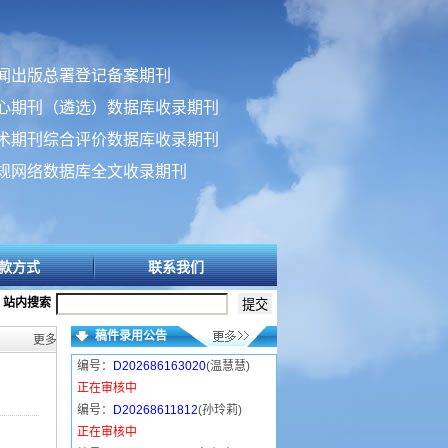
闻出版总署登记备案期刊
心期刊（遴选）数据库收录期刊
术期刊综合评价数据库收录期刊
规网络数据库全文收录期刊
款方式
联系我们
站内搜索
稿件录用公告
更多>>
编号：
D202686163020
(温慧慧)
正在审核中
编号：
D20268611812
(孙玲莉)
正在审核中