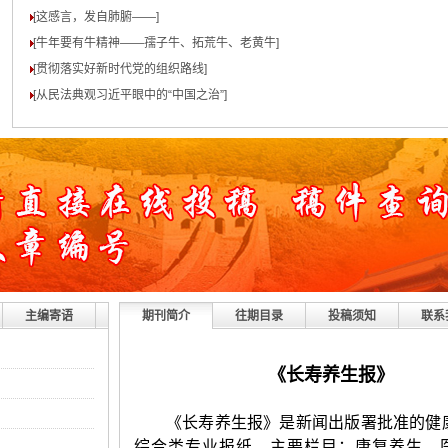
[这感言，发自肺腑——
]
[牛年要有牛精神——孺子牛、拓荒牛、老黄牛
]
[贯彻落实好新时代党的组织路线
]
[从民法典观习近平眼中的“中国之治”
]
主编寄语
期刊简介
往期目录
投稿须知
联系
《长寿养生报》
《长寿养生报》是新闻出版署批准的健
综合类专业报纸。主要栏目：康复养生、