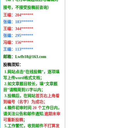
接号，不接受投稿前咨询）
王编：
204******
张编：183******
王编：
344******
张编：295******
冯编：
156******
王编：
113******
邮箱：
Lwfb18@163.com
投稿须知：
1.网站点击“在线投稿”，逐项填
写上传word格式文档；
2.如文章题目较长，填“文章题
目”请精简到15字以内；
3.投稿后，在网站
首页右上角看
到编号（名字）为成功
；
4.稿件
初审时间
20
个
工作日内
，
请关注公告和邮件通知,
逾期未审
可重新投稿
；
5.工作繁忙，收到邮件
不打算发