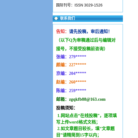
国际刊号：ISSN 3029-1526
联系我们
告知：
请先投稿，审后通知！
（以下Q为审稿通过后与编辑
对
接号，不接受投稿前咨询）
张编：279*****
颜编：227*****
京编：204*****
赵编：260*****
陈编：259*****
邮箱：zgqkfb88@163.com
投稿须知：
1.网站点击“在线投稿”，逐项填
写上传word格式文档；
2.如文章题目较长，填“文章题
目”请精简到15字以内；