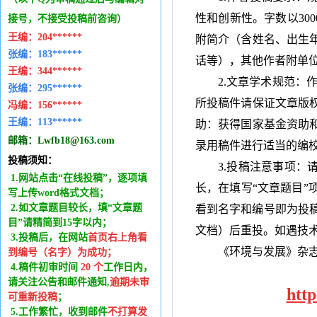
性和创新性。字数以
300
接号，不接受投稿前咨询）
王编：
204******
附简介（含姓名、出生
张编：183******
话等），其他作者附单
王编：
344******
2.文章学术规范：
张编：295******
所投稿件请保证文章版
冯编：
156******
王编：
113******
助：获得国家基金资助
邮箱：
Lwfb18@163.com
录用稿件进行适当的编
投稿须知：
3.投稿注意事项：
1.网站点击“在线投稿”，逐项填
长，在填写“文章题目”
写上传word格式文档；
2.如文章题目较长，填“文章题
看到名字和编号即为投
目”请精简到15字以内；
文档）后重投。如遇技
3.投稿后，在网站
首页右上角看
《环境与发展》杂
到编号（名字）为成功
；
4.稿件
初审时间
20
个
工作日内
，
请关注公告和邮件通知,
逾期未审
htt
可重新投稿
；
5.工作繁忙，收到邮件
不打算发