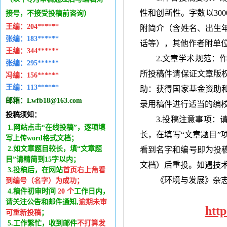
性和创新性。字数以
300
接号，不接受投稿前咨询）
王编：
204******
附简介（含姓名、出生
张编：183******
话等），其他作者附单
王编：
344******
2.文章学术规范：
张编：295******
所投稿件请保证文章版
冯编：
156******
王编：
113******
助：获得国家基金资助
邮箱：
Lwfb18@163.com
录用稿件进行适当的编
投稿须知：
3.投稿注意事项：
1.网站点击“在线投稿”，逐项填
长，在填写“文章题目”
写上传word格式文档；
2.如文章题目较长，填“文章题
看到名字和编号即为投
目”请精简到15字以内；
文档）后重投。如遇技
3.投稿后，在网站
首页右上角看
《环境与发展》杂
到编号（名字）为成功
；
4.稿件
初审时间
20
个
工作日内
，
请关注公告和邮件通知,
逾期未审
htt
可重新投稿
；
5.工作繁忙，收到邮件
不打算发