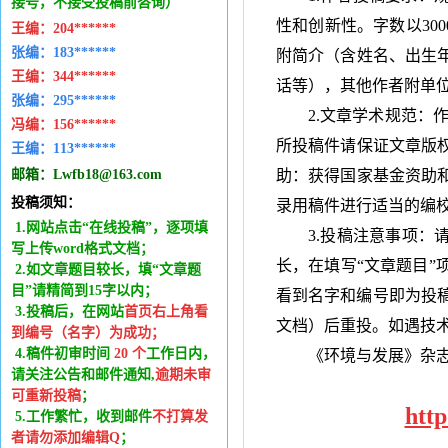
接号，不接受投稿前咨询）
性和创新性。字数以
300
王编：
204******
张编：183******
附简介（含姓名、出生
王编：
344******
话等），其他作者附单
张编：295******
2.文章学术规范：
冯编：
156******
所投稿件请保证文章版
王编：
113******
邮箱：
Lwfb18@163.com
助：获得国家基金资助
投稿须知：
录用稿件进行适当的编
1.网站点击“在线投稿”，逐项填
3.投稿注意事项：
写上传word格式文档；
长，在填写“文章题目”
2.如文章题目较长，填“文章题
目”请精简到15字以内；
看到名字和编号即为投
3.投稿后，在网站
首页右上角看
文档）后重投。如遇技
到编号（名字）为成功
；
4.稿件
初审时间
20
个
工作日内
，
《环境与发展》杂
请关注公告和邮件通知,
逾期未审
可重新投稿
；
htt
5.工作繁忙，收到邮件
不打算发
者请勿添加编辑Q
；