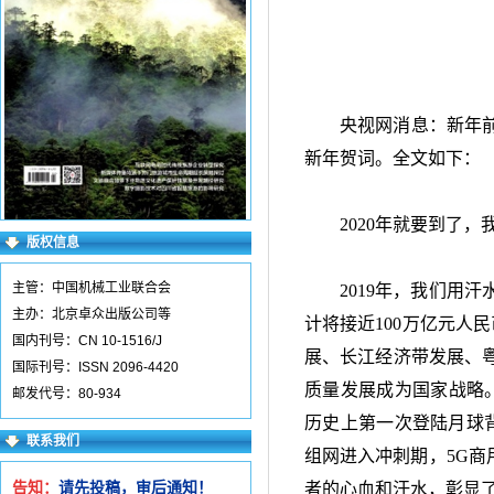
央视网消息：新年
新年贺词。全文如下：
2020年就要到了
版权信息
主管：中国机械工业联合会
2019年，我们用
主办：北京卓众出版公司等
计将接近
100
万亿元人民
国内刊号：CN 10-1516/J
展、长江经济带发展、
国际刊号：ISSN 2096-4420
质量发展成为国家战略
邮发代号：80-934
历史上第一次登陆月球
联系我们
组网进入冲刺期，
5G
商
告知：
请先投稿，审后通知！
者的心血和汗水，彰显