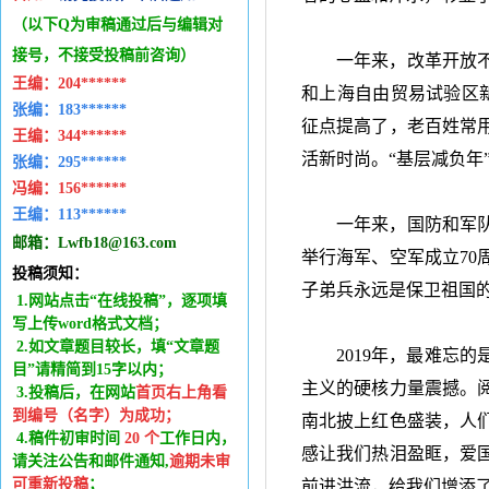
（以下Q为审稿通过后与编辑
对
接号，不接受投稿前咨询）
一年来，改革开放
王编：
204******
和上海自由贸易试验区
张编：183******
征点提高了，老百姓常
王编：
344******
活新时尚。
“
基层减负年
张编：295******
冯编：
156******
王编：
113******
一年来，国防和军
邮箱：
Lwfb18@163.com
举行海军、空军成立
70
投稿须知：
子弟兵永远是保卫祖国
1.网站点击“在线投稿”，逐项填
写上传word格式文档；
2.如文章题目较长，填“文章题
2019年，最难忘
目”请精简到15字以内；
主义的硬核力量震撼。
3.投稿后，在网站
首页右上角看
到编号（名字）为成功
；
南北披上红色盛装，人
4.稿件
初审时间
20
个
工作日内
，
感让我们热泪盈眶，爱
请关注公告和邮件通知,
逾期未审
可重新投稿
；
前进洪流，给我们增添