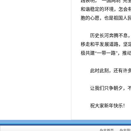
践表明，
“
一国两制
”
完
和谐稳定的环境，怎会
胞的心愿，也是祖国人
历史长河奔腾不息
移走和平发展道路，坚
极共建
“
一带一路
”
，推
此时此刻，还有许
让我们只争朝夕，
祝大家新年快乐！
杂志首页
杂志简