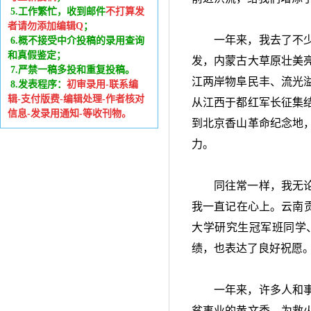
5.工作繁忙，收到邮件
不打算发
者请勿添加编辑Q
；
一年来，我去了不
6
.
概不接受中介投稿的录用查询
和真假鉴定；
发，内蒙古大草原壮美
7.严禁一稿多投和重复投稿。
江两岸物阜民丰、流光
8.发表程序：
初审录用-联系编
辑-支付版费-编辑处理-作者核对
从江西于都红军长征集
信息-发录用通知-等收刊物。
到北京香山革命纪念地
力。
同往常一样，我无
我一直记在心上。云南
大学研究生冠军班同学
绩，也表达了良好祝愿
一年来，许多人和
贫事业的黄文秀，为救