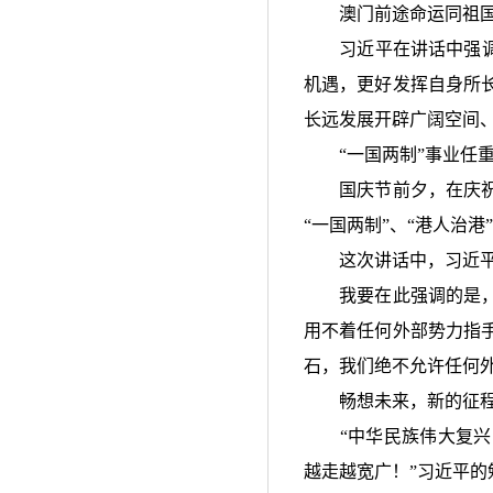
澳门前途命运同祖国紧
习近平在讲话中强调
机遇，更好发挥自身所
长远发展开辟广阔空间
“
一国两制
”
事业任
国庆节前夕，在庆祝
“
一国两制
”
、
“
港人治港
”
这次讲话中，习近平
我要在此强调的是，香
用不着任何外部势力指
石，我们绝不允许任何
畅想未来，新的征程
“
中华民族伟大复兴
越走越宽广！
”
习近平的