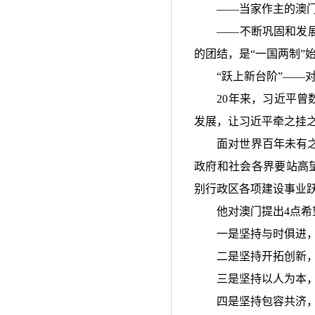
——
当家作主的澳
——
不断巩固和发
的团结，是
“
一国两制
”
“
跃上新台阶
”——
20
年来，习近平曾
发展，让习近平牵之挂
面对世界百年未有之大
政府和社会各界要站高
别行政区各项建设事业
他对澳门提出
4
点希
一是坚持与时俱进，
二是坚持开拓创新，
三是坚持以人为本，
四是坚持包容共济，