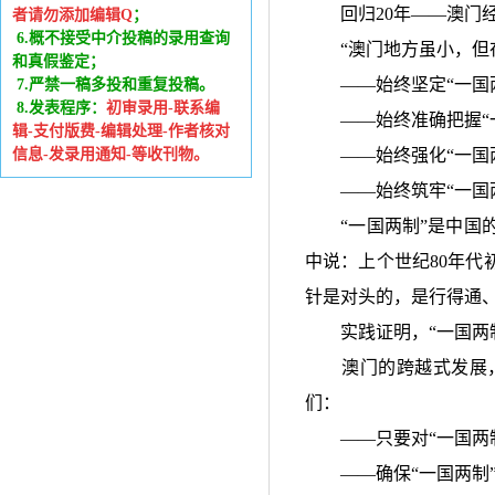
回归
20
年
——
澳门
者请勿添加编辑Q
；
6
.
概不接受中介投稿的录用查询
“
澳门地方虽小，但
和真假鉴定；
——
始终坚定
“
一国
7.严禁一稿多投和重复投稿。
8.发表程序：
初审录用-联系编
——
始终准确把握
“
辑-支付版费-编辑处理-作者核对
信息-发录用通知-等收刊物。
——
始终强化
“
一国
——
始终筑牢
“
一国
“
一国两制
”
是中国
中说：上个世纪
80
年代
针是对头的，是行得通
实践证明，
“
一国两
澳门的跨越式发展
们：
——
只要对
“
一国两
——
确保
“
一国两制