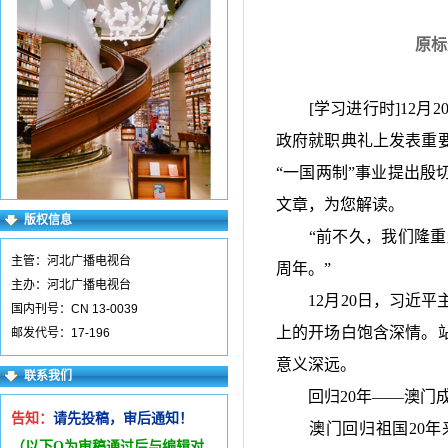
原标
[
学习进行时
]12
月
2
政府就职典礼上发表重
“
一国两制
”
事业提出殷
文章，为您解读。
版权信息
“
前不久，我们隆重
主管：河北广播电视台
周年。
”
主办：河北广播电视台
12
月
20
日，习近平
国内刊号：CN 13-0039
上的开场白饱含深情。
邮发代号：17-196
意义深远。
联系我们
回归
20
年
——
澳门
告知：
请先投稿，审后通知！
澳门回归祖国
20
年
（以下Q为审稿通过后与编辑
对