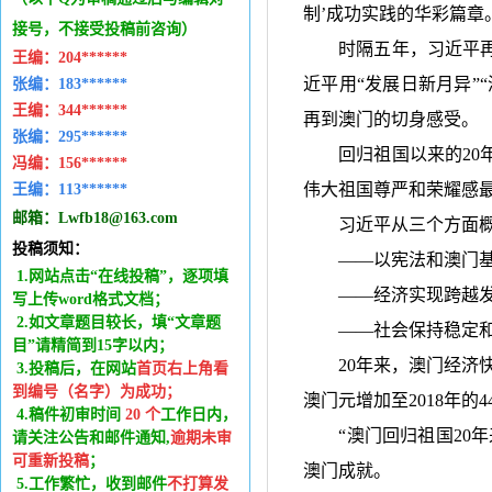
制
’
成功实践的华彩篇章
接号，不接受投稿前咨询）
时隔五年，习近平再
王编：
204******
近平用
“
发展日新月异
”“
张编：183******
王编：
344******
再到澳门的切身感受。
张编：295******
回归祖国以来的
20
冯编：
156******
伟大祖国尊严和荣耀感
王编：
113******
邮箱：
Lwfb18@163.com
习近平从三个方面概
投稿须知：
——
以宪法和澳门
1.网站点击“在线投稿”，逐项填
——
经济实现跨越
写上传word格式文档；
2.如文章题目较长，填“文章题
——
社会保持稳定
目”请精简到15字以内；
20
年来，澳门经济
3.投稿后，在网站
首页右上角看
到编号（名字）为成功
；
澳门元增加至
2018
年的
4
4.稿件
初审时间
20
个
工作日内
，
“
澳门回归祖国
20
年
请关注公告和邮件通知,
逾期未审
可重新投稿
；
澳门成就。
5.工作繁忙，收到邮件
不打算发