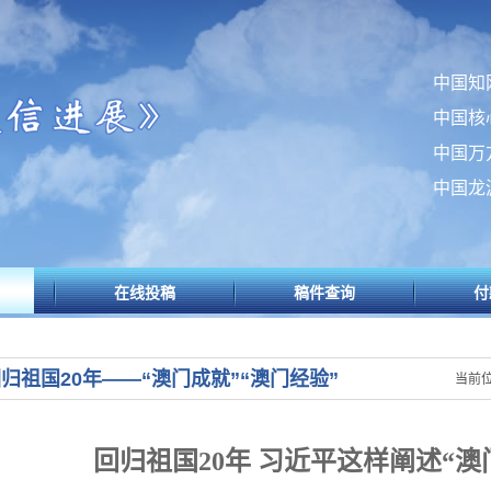
中国知
中国核
中国万
中国龙
在线投稿
稿件查询
付
归祖国20年——“澳门成就”“澳门经验”
当前位
回归祖国
20
年 习近平这样阐述
“
澳