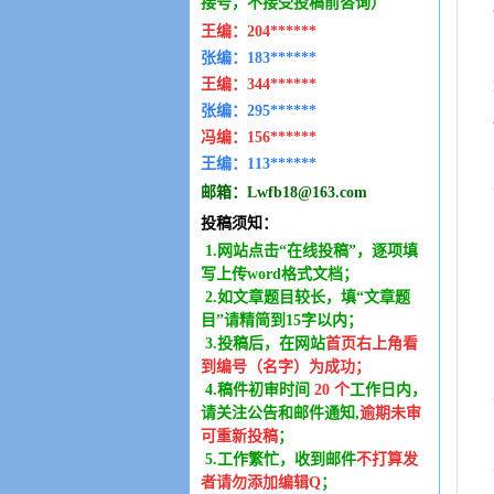
接号，不接受投稿前咨询）
王编：
204******
张编：183******
王编：
344******
张编：295******
冯编：
156******
王编：
113******
邮箱：
Lwfb18@163.com
投稿须知：
1.网站点击“在线投稿”，逐项填
写上传word格式文档；
2.如文章题目较长，填“文章题
目”请精简到15字以内；
3.投稿后，在网站
首页右上角看
到编号（名字）为成功
；
4.稿件
初审时间
20
个
工作日内
，
请关注公告和邮件通知,
逾期未审
可重新投稿
；
5.工作繁忙，收到邮件
不打算发
者请勿添加编辑Q
；