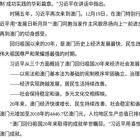
制
’
成功实践的华彩篇章。
”
习近平在讲话中指出。
时隔五年，习近平再次来到澳门。
12
月
19
日，在澳门特别
近平用
“
发展日新月异
”“
澳门同胞当家作主风貌昂扬向上
”“
前进
再到澳门的切身感受。
回归祖国以来的
20
年，是澳门历史上经济发展最快、民生
伟大祖国尊严和荣耀感最强的时期。
习近平从三个方面概括了澳门回归祖国
20
年来经济社会发展
——
以宪法和澳门基本法为基础的宪制秩序牢固确立，治理
——
经济实现跨越发展，居民生活持续改善。
——
社会保持稳定和谐，多元文化交相辉映。
20
年来，澳门经济快速增长、民生持续改善、社会稳定和谐
澳门元增加至
2018
年的
4446.7
亿澳门元，人均地区生产总值已排
“
澳门回归祖国
20
年来取得的成就举世瞩目。
”
习近平用喜
澳门成就。