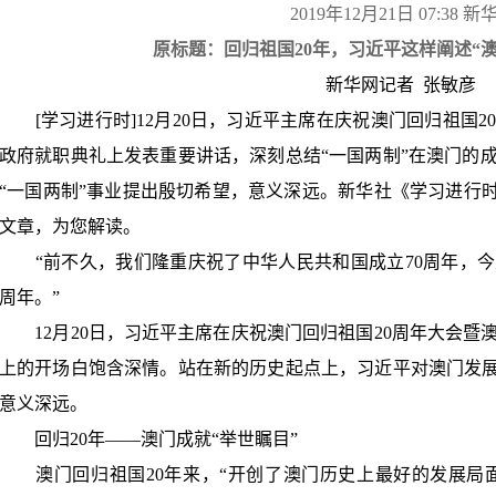
2019年
12
月
21
日
07:38
新
原标题：回归祖国
20
年，习近平这样阐述
“
新华网记者
张敏彦
[
学习进行时
]12
月
20
日，习近平主席在庆祝澳门回归祖国
2
政府就职典礼上发表重要讲话，深刻总结
“
一国两制
”
在澳门的
“
一国两制
”
事业提出殷切希望，意义深远。新华社《学习进行
文章，为您解读。
“
前不久，我们隆重庆祝了中华人民共和国成立
70
周年，今
周年。
”
12
月
20
日，习近平主席在庆祝澳门回归祖国
20
周年大会暨
上的开场白饱含深情。站在新的历史起点上，习近平对澳门发
意义深远。
回归
20
年
——
澳门成就
“
举世瞩目
”
澳门回归祖国
20
年来，
“
开创了澳门历史上最好的发展局