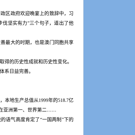
行政区政府欢迎晚宴上的致辞中，习
步伐坚实有力
”
三个句子，道出了他
改善最大的时期，也是澳门同胞共享
取得的历史性成就和历史性变化。
体系日益完善。
，本地生产总值从
1999
年的
518.7
亿
在亚洲第一、世界第二……
悦的语气高度肯定了
“
一国两制
”
下的