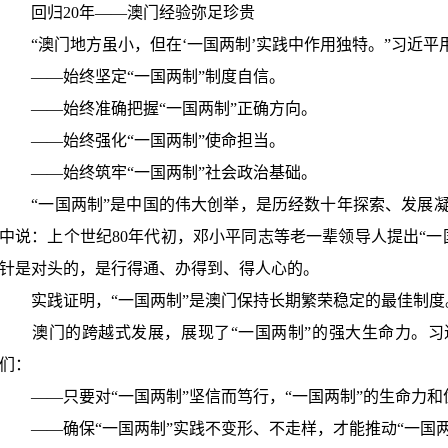
回归
20
年
——
澳门经验弥足珍贵
“
澳门地方虽小，但在
‘
一国两制
’
实践中作用独特。
”
习近平
——
始终坚定
“
一国两制
”
制度自信。
——
始终准确把握
“
一国两制
”
正确方向。
——
始终强化
“
一国两制
”
使命担当。
——
始终筑牢
“
一国两制
”
社会政治基础。
“
一国两制
”
是中国的伟大创举，是历经数十年探索、发展
中说：上个世纪
80
年代初，邓小平同志等老一辈领导人提出
“
一
针是对头的，是行得通、办得到、得人心的。
实践证明，
“
一国两制
”
是澳门保持长期繁荣稳定的最佳制度
澳门的跨越式发展，展现了
“
一国两制
”
的强大生命力。习
们：
——
只要对
“
一国两制
”
坚信而笃行，
“
一国两制
”
的生命力和
——
确保
“
一国两制
”
实践不变形、不走样，才能推动
“
一国