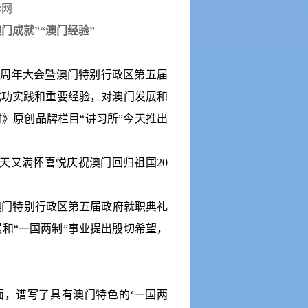
华网
澳门成就
”“
澳门经验
”
0
周年大会暨澳门特别行政区第五届
成功实践和重要经验，对澳门发展和
时》原创品牌栏目
“
讲习所
”
今天推出
天又满怀喜悦庆祝澳门回归祖国
20
澳门特别行政区第五届政府就职典礼
展和
“
一国两制
”
事业提出殷切希望，
面，谱写了具有澳门特色的
‘
一国两