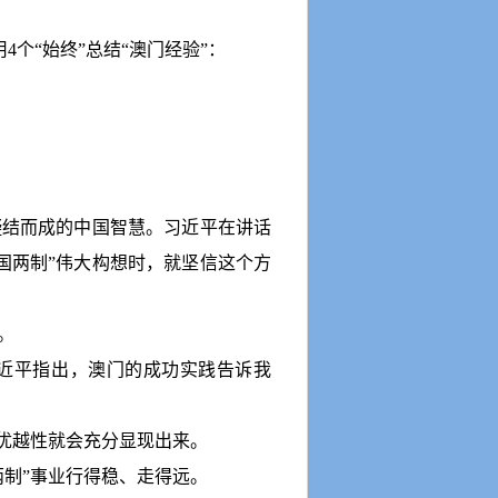
用
4
个
“
始终
”
总结
“
澳门经验
”
：
凝结而成的中国智慧。习近平在讲话
国两制
”
伟大构想时，就坚信这个方
。
近平指出，澳门的成功实践告诉我
优越性就会充分显现出来。
两制
”
事业行得稳、走得远。