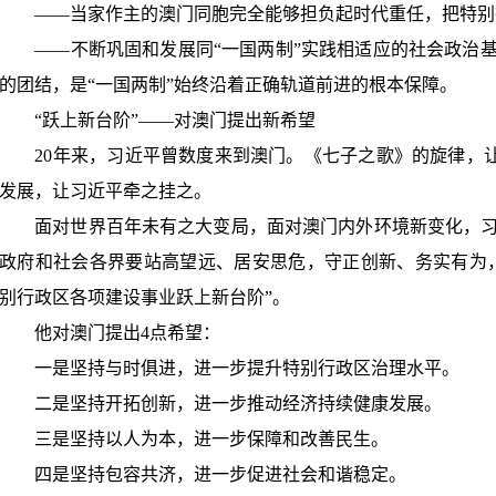
——
当家作主的澳门同胞完全能够担负起时代重任，把特别
——
不断巩固和发展同
“
一国两制
”
实践相适应的社会政治
的团结，是
“
一国两制
”
始终沿着正确轨道前进的根本保障。
“
跃上新台阶
”——
对澳门提出新希望
20
年来，习近平曾数度来到澳门。《七子之歌》的旋律，
发展，让习近平牵之挂之。
面对世界百年未有之大变局，面对澳门内外环境新变化，习
政府和社会各界要站高望远、居安思危，守正创新、务实有为
别行政区各项建设事业跃上新台阶
”
。
他对澳门提出
4
点希望：
一是坚持与时俱进，进一步提升特别行政区治理水平。
二是坚持开拓创新，进一步推动经济持续健康发展。
三是坚持以人为本，进一步保障和改善民生。
四是坚持包容共济，进一步促进社会和谐稳定。