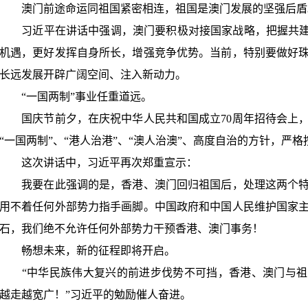
澳门前途命运同祖国紧密相连，祖国是澳门发展的坚强后盾
习近平在讲话中强调，澳门要积极对接国家战略，把握共
机遇，更好发挥自身所长，增强竞争优势。当前，特别要做好
长远发展开辟广阔空间、注入新动力。
“
一国两制
”
事业任重道远。
国庆节前夕，在庆祝中华人民共和国成立
70
周年招待会上
“
一国两制
”
、
“
港人治港
”
、
“
澳人治澳
”
、高度自治的方针，严格
这次讲话中，习近平再次郑重宣示：
我要在此强调的是，香港、澳门回归祖国后，处理这两个特
用不着任何外部势力指手画脚。中国政府和中国人民维护国家
石，我们绝不允许任何外部势力干预香港、澳门事务！
畅想未来，新的征程即将开启。
“
中华民族伟大复兴的前进步伐势不可挡，香港、澳门与祖
越走越宽广！
”
习近平的勉励催人奋进。